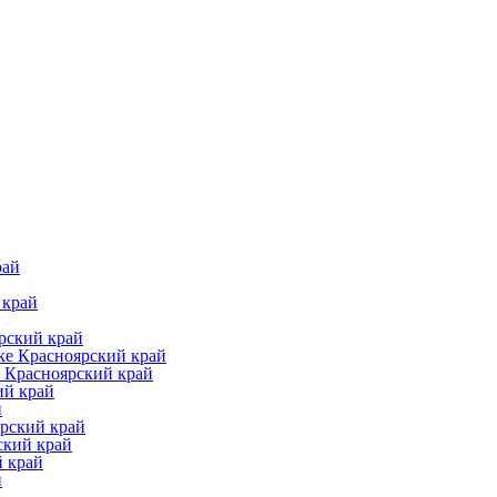
рай
 край
рский край
ке Красноярский край
 Красноярский край
ий край
й
рский край
ский край
й край
й