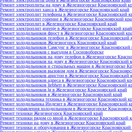
Ремонт электроплиты цена в Железногорске Красноярский край
Ремонт электроплиты на дому в Железногорске Красноярский к
Ремонт электроплит ханса в Железногорске Красноярский край
Ремонт электроплит телефоны в Железногорске Красноярский к
Ремонт электроплит горение в Железногорске Красноярский кр
Ремонт электроплит в Железногорске Красноярский край
Ремонт электроплит gorenje в Железногорске Красноярский край
Ремонт холодильников фрост в Железногорске Красноярский кр
Ремонт холодильников телефон в Железногорске Красноярский 
Ремонт холодильников Железногорск Красноярский край
Ремонт холодильников Самсунг в Железногорске Красноярский 
Ремонт холодильников с выездом в Сосновоборске
Ремонт холодильников на дому телефон в Железногорске Красн
Ремонт холодильников на дому в Железногорске Красноярский 
Ремонт холодильников и стиральных машин в Железногорске К
Ремонт холодильников вызовом дом в Железногорске Красноярс
Ремонт холодильников аристон в Железногорске Красноярский 
Ремонт холодильников адреса в Железногорске Красноярский кр
Ремонт холодильников liebherr в Железногорске Красноярский к
Ремонт холодильников lg в Железногорске Красноярский край
Ремонт холодильников в Железногорске Красноярский край
Ремонт холодильника техника в Железногорске Красноярский к
Ремонт холодильника Индезит в Железногорске Красноярский к
Ремонт управления холодильником в Железногорске Красноярск
Ремонт техники Железногорск Красноярский край
Ремонт техники рядом со мной в Железногорске Красноярский 
Ремонт техники на дому в Железногорске Красноярский край
Ремонт техники и оборудования в Железногорске Красноярский