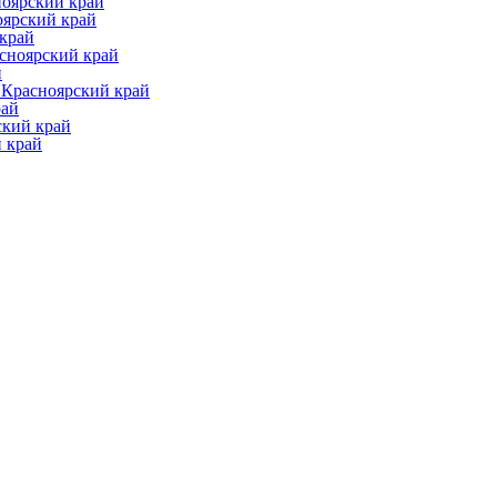
ноярский край
оярский край
 край
асноярский край
й
 Красноярский край
рай
ский край
 край