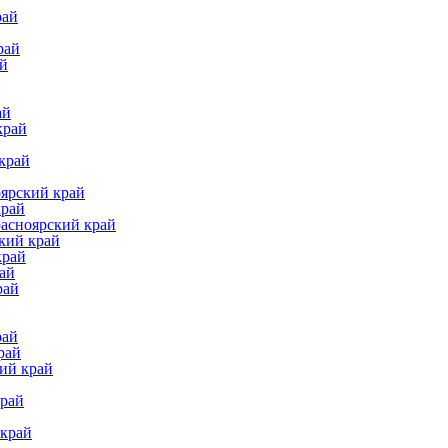
рай
рай
ай
ай
край
край
оярский край
край
расноярский край
кий край
край
ай
рай
рай
рай
ий край
край
 край