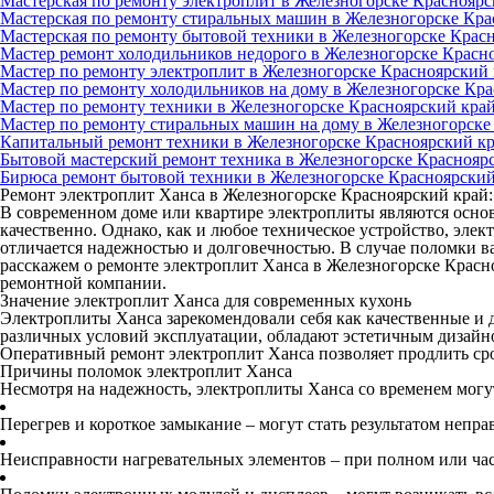
Мастерская по ремонту электроплит в Железногорске Красноярс
Мастерская по ремонту стиральных машин в Железногорске Кра
Мастерская по ремонту бытовой техники в Железногорске Крас
Мастер ремонт холодильников недорого в Железногорске Красн
Мастер по ремонту электроплит в Железногорске Красноярский
Мастер по ремонту холодильников на дому в Железногорске Кр
Мастер по ремонту техники в Железногорске Красноярский кра
Мастер по ремонту стиральных машин на дому в Железногорске
Капитальный ремонт техники в Железногорске Красноярский к
Бытовой мастерский ремонт техника в Железногорске Краснояр
Бирюса ремонт бытовой техники в Железногорске Красноярский
Ремонт электроплит Ханса в Железногорске Красноярский край
В современном доме или квартире электроплиты являются осно
качественно. Однако, как и любое техническое устройство, эле
отличается надежностью и долговечностью. В случае поломки ва
расскажем о ремонте электроплит Ханса в Железногорске Крас
ремонтной компании.
Значение электроплит Ханса для современных кухонь
Электроплиты Ханса зарекомендовали себя как качественные и 
различных условий эксплуатации, обладают эстетичным дизайн
Оперативный ремонт электроплит Ханса позволяет продлить ср
Причины поломок электроплит Ханса
Несмотря на надежность, электроплиты Ханса со временем мог
Перегрев и короткое замыкание – могут стать результатом неп
Неисправности нагревательных элементов – при полном или ч