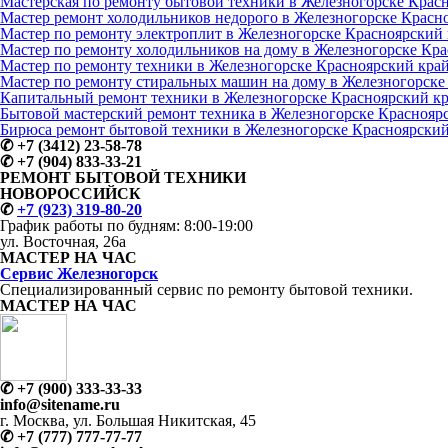
Мастерская по ремонту бытовой техники в Железногорске Крас
Мастер ремонт холодильников недорого в Железногорске Красн
Мастер по ремонту электроплит в Железногорске Красноярский
Мастер по ремонту холодильников на дому в Железногорске Кр
Мастер по ремонту техники в Железногорске Красноярский кра
Мастер по ремонту стиральных машин на дому в Железногорске
Капитальный ремонт техники в Железногорске Красноярский к
Бытовой мастерский ремонт техника в Железногорске Краснояр
Бирюса ремонт бытовой техники в Железногорске Красноярский
✆
+7 (3412) 23-58-78
✆
+7 (904) 833-33-21
РЕМОНТ БЫТОВОЙ ТЕХНИКИ
НОВОРОССИЙСК
✆
+7 (923) 319-80-20
График работы по будням:
8:00-19:00
ул. Восточная, 26а
МАСТЕР
НА ЧАС
Сервис
Железногорск
Специализированный сервис
по ремонту
бытовой техники.
МАСТЕР
НА ЧАС
✆
+7 (900) 333-33-33
info@sitename.ru
г. Москва, ул. Большая Никитская, 45
✆
+7 (777) 777-77-77