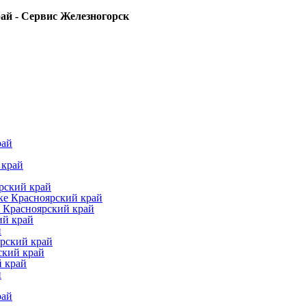
ай - Сервис Железногорск
рай
 край
рский край
ке Красноярский край
 Красноярский край
ий край
й
рский край
ский край
й край
й
рай