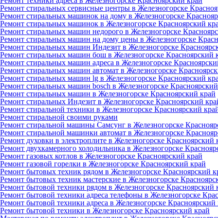
Ремонт техники адреса в Железногорске Красноярский край
Ремонт стиральных сервисные центры в Железногорске Красноя
Ремонт стиральных машинок на дому в Железногорске Краснояр
Ремонт стиральных машинок в Железногорске Красноярский кр
Ремонт стиральных машин недорого в Железногорске Краснояр
Ремонт стиральных машин на дому цены в Железногорске Крас
Ремонт стиральных машин Индезит в Железногорске Красноярс
Ремонт стиральных машин бош в Железногорске Красноярский 
Ремонт стиральных машин адреса в Железногорске Красноярски
Ремонт стиральных машин автомат в Железногорске Красноярск
Ремонт стиральных машин lg в Железногорске Красноярский кр
Ремонт стиральных машин bosch в Железногорске Красноярский
Ремонт стиральных машин в Железногорске Красноярский край
Ремонт стиральных Индезит в Железногорске Красноярский кра
Ремонт стиральной техники в Железногорске Красноярский кра
Ремонт стиральной своими руками
Ремонт стиральной машины Самсунг в Железногорске Краснояр
Ремонт стиральной машинки автомат в Железногорске Краснояр
Ремонт духовки в электроплите в Железногорске Красноярский 
Ремонт двухкамерного холодильника в Железногорске Краснояр
Ремонт газовых котлов в Железногорске Красноярский край
Ремонт газовой горелки в Железногорске Красноярский край
Ремонт бытовых техник рядом в Железногорске Красноярский к
Ремонт бытовых техник мастерские в Железногорске Красноярс
Ремонт бытовой техники рядом в Железногорске Красноярский 
Ремонт бытовой техники адреса телефоны в Железногорске Кра
Ремонт бытовой техники адреса в Железногорске Красноярский
Ремонт бытовой техники в Железногорске Красноярский край