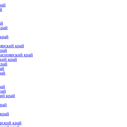
рай
ай
ай
край
край
оярский край
край
расноярский край
кий край
край
ай
рай
рай
рай
ий край
край
 край
рский край