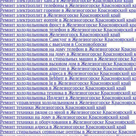
Ремонт электроплит ханса в Железногорске Красноярский край
Ремонт электроплит телефоны в Железногорске Красноярский к
Ремонт электроплит горение в Железногорске Красноярский кр
Ремонт электроплит в Железногорске Красноярский край
Ремонт электроплит gorenje в Железногорске Красноярский край
Ремонт холодильников фрост в Железногорске Красноярский кр
Ремонт холодильников телефон в Железногорске Красноярский 
Ремонт холодильников Железногорск Красноярский край
Ремонт холодильников Самсунг в Железногорске Красноярский 
Ремонт холодильников с выездом в Сосновоборске
Ремонт холодильников на дому телефон в Железногорске Красн
Ремонт холодильников на дому в Железногорске Красноярский 
Ремонт холодильников и стиральных машин в Железногорске К
Ремонт холодильников вызовом дом в Железногорске Красноярс
Ремонт холодильников аристон в Железногорске Красноярский 
Ремонт холодильников адреса в Железногорске Красноярский кр
Ремонт холодильников liebherr в Железногорске Красноярский к
Ремонт холодильников lg в Железногорске Красноярский край
Ремонт холодильников в Железногорске Красноярский край
Ремонт холодильника техника в Железногорске Красноярский к
Ремонт холодильника Индезит в Железногорске Красноярский к
Ремонт управления холодильником в Железногорске Красноярск
Ремонт техники Железногорск Красноярский край
Ремонт техники рядом со мной в Железногорске Красноярский 
Ремонт техники на дому в Железногорске Красноярский край
Ремонт техники и оборудования в Железногорске Красноярский
Ремонт техники адреса в Железногорске Красноярский край
Ремонт стиральных сервисные центры в Железногорске Красноя