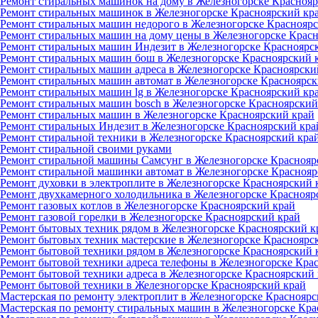
Ремонт стиральных машинок на дому в Железногорске Краснояр
Ремонт стиральных машинок в Железногорске Красноярский кр
Ремонт стиральных машин недорого в Железногорске Краснояр
Ремонт стиральных машин на дому цены в Железногорске Крас
Ремонт стиральных машин Индезит в Железногорске Красноярс
Ремонт стиральных машин бош в Железногорске Красноярский 
Ремонт стиральных машин адреса в Железногорске Красноярски
Ремонт стиральных машин автомат в Железногорске Красноярск
Ремонт стиральных машин lg в Железногорске Красноярский кр
Ремонт стиральных машин bosch в Железногорске Красноярский
Ремонт стиральных машин в Железногорске Красноярский край
Ремонт стиральных Индезит в Железногорске Красноярский кра
Ремонт стиральной техники в Железногорске Красноярский кра
Ремонт стиральной своими руками
Ремонт стиральной машины Самсунг в Железногорске Краснояр
Ремонт стиральной машинки автомат в Железногорске Краснояр
Ремонт духовки в электроплите в Железногорске Красноярский 
Ремонт двухкамерного холодильника в Железногорске Краснояр
Ремонт газовых котлов в Железногорске Красноярский край
Ремонт газовой горелки в Железногорске Красноярский край
Ремонт бытовых техник рядом в Железногорске Красноярский к
Ремонт бытовых техник мастерские в Железногорске Красноярс
Ремонт бытовой техники рядом в Железногорске Красноярский 
Ремонт бытовой техники адреса телефоны в Железногорске Кра
Ремонт бытовой техники адреса в Железногорске Красноярский
Ремонт бытовой техники в Железногорске Красноярский край
Мастерская по ремонту электроплит в Железногорске Красноярс
Мастерская по ремонту стиральных машин в Железногорске Кра