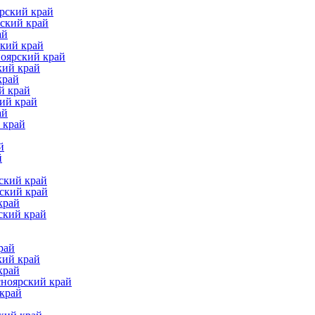
рский край
ский край
ай
ский край
ноярский край
кий край
край
й край
ий край
ай
 край
й
й
ский край
ский край
край
ский край
рай
кий край
край
сноярский край
 край