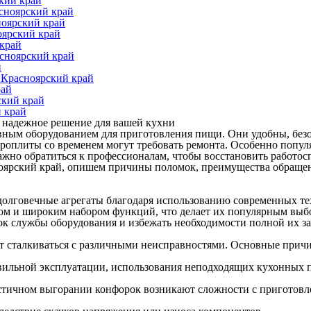
кий край
сноярский край
ноярский край
оярский край
 край
асноярский край
й
 Красноярский край
рай
ский край
 край
: надежное решение для вашей кухни
вным оборудованием для приготовления пищи. Они удобны, безо
ктроплиты со временем могут требовать ремонта. Особенно попул
жно обратиться к профессионалам, чтобы восстановить работосп
ноярский край, опишем причины поломок, преимущества обраще
долговечные агрегаты благодаря использованию современных те
ом и широким набором функций, что делает их популярным выбо
ок службы оборудования и избежать необходимости полной их з
ут сталкиваться с различными неисправностями. Основные прич
равильной эксплуатации, использования неподходящих кухонных
астичном выгорании конфорок возникают сложности с приготов