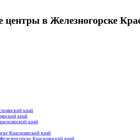
 центры в Железногорске Крас
сноярский край
оярский край
расноярский край
рске Красноярский край
Железногорске Красноярский край