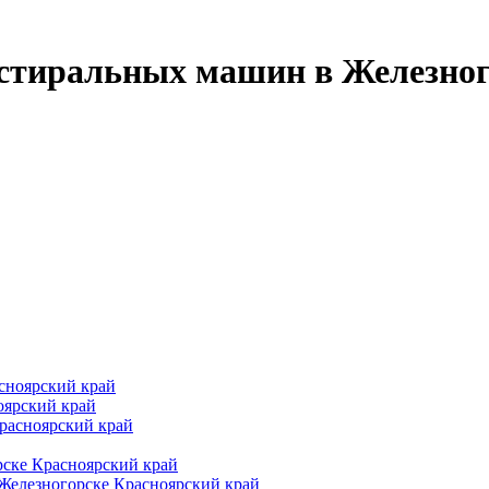
стиральных машин в Железног
сноярский край
оярский край
расноярский край
рске Красноярский край
Железногорске Красноярский край