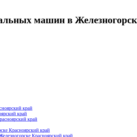
альных машин в Железногорск
сноярский край
оярский край
расноярский край
рске Красноярский край
Железногорске Красноярский край