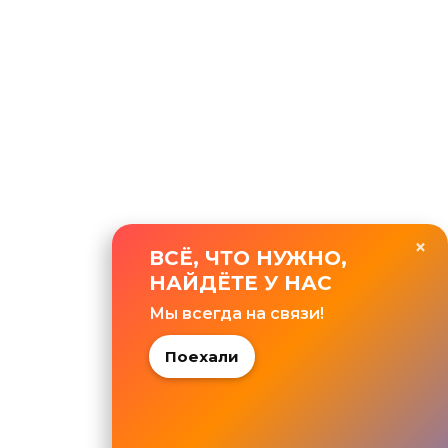
×
ВСЁ, ЧТО НУЖНО,
НАЙДЁТЕ У НАС
Мы всегда на связи!
Поехали